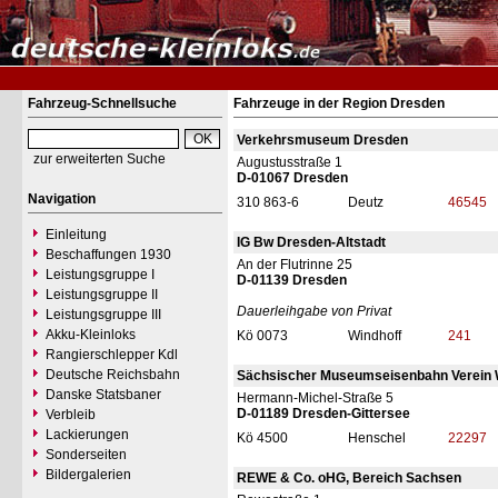
Fahrzeug-Schnellsuche
Fahrzeuge in der Region Dresden
Verkehrsmuseum Dresden
zur erweiterten Suche
Augustusstraße 1
D-01067 Dresden
Navigation
310 863-6
Deutz
46545
Einleitung
IG Bw Dresden-Altstadt
Beschaffungen 1930
An der Flutrinne 25
Leistungsgruppe I
D-01139 Dresden
Leistungsgruppe II
Dauerleihgabe von Privat
Leistungsgruppe III
Akku-Kleinloks
Kö 0073
Windhoff
241
Rangierschlepper Kdl
Deutsche Reichsbahn
Sächsischer Museumseisenbahn Verein W
Danske Statsbaner
Hermann-Michel-Straße 5
D-01189 Dresden-Gittersee
Verbleib
Lackierungen
Kö 4500
Henschel
22297
Sonderseiten
Bildergalerien
REWE & Co. oHG, Bereich Sachsen