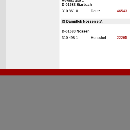
Rewestraße 1
D-01683 Starbach
310 861-0
Deutz
46543
IG Dampflok Nossen e.V.
D-01683 Nossen
310 498-1
Henschel
22295