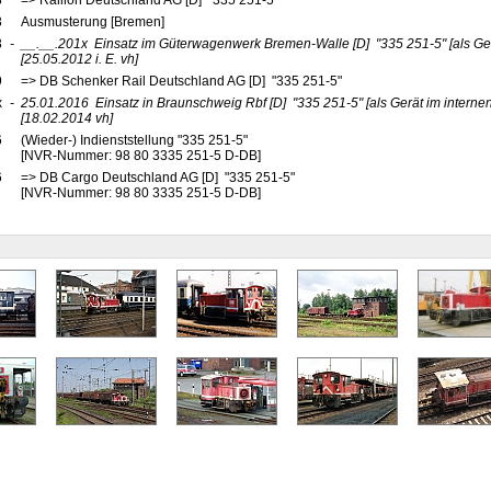
3
=> Railion Deutschland AG [D] "335 251-5"
3
Ausmusterung [Bremen]
3
-
__.__.201x
Einsatz im Güterwagenwerk Bremen-Walle
[D]
"335 251-5"
[als Ge
[25.05.2012 i. E. vh]
9
=> DB Schenker Rail Deutschland AG [D] "335 251-5"
x
-
25.01.2016
Einsatz in Braunschweig Rbf
[D]
"335 251-5"
[als Gerät im interne
[18.02.2014 vh]
6
(Wieder-) Indienststellung "335 251-5"
[NVR-Nummer: 98 80 3335 251-5 D-DB]
6
=> DB Cargo Deutschland AG [D] "335 251-5"
[NVR-Nummer: 98 80 3335 251-5 D-DB]