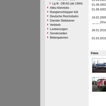
01.09.200
Lg III - DB AG (ab 1994)
01.09.200
Akku-Kleinloks
01.09.200
Rangierschlepper Kdl
Deutsche Reichsbahn
16.02.200
Danske Statsbaner
__.__.201
Verbleib
Lackierungen
26.01.201
Sonderseiten
Bildergalerien
01.03.201
Fotos