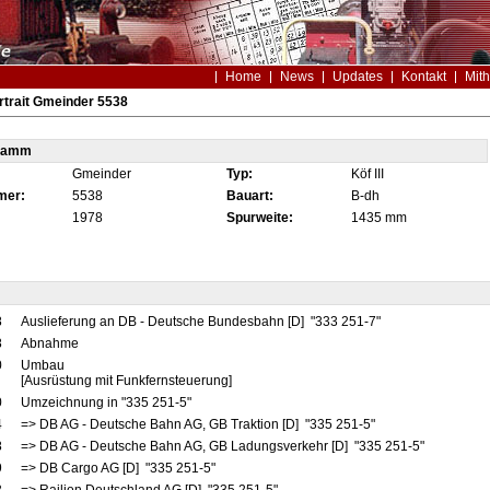
Home
News
Updates
Kontakt
Mith
trait Gmeinder 5538
tamm
Gmeinder
Typ:
Köf III
mer:
5538
Bauart:
B-dh
1978
Spurweite:
1435 mm
8
Auslieferung an DB - Deutsche Bundesbahn [D] "333 251-7"
8
Abnahme
0
Umbau
[Ausrüstung mit Funkfernsteuerung]
0
Umzeichnung in "335 251-5"
4
=> DB AG - Deutsche Bahn AG, GB Traktion [D] "335 251-5"
8
=> DB AG - Deutsche Bahn AG, GB Ladungsverkehr [D] "335 251-5"
9
=> DB Cargo AG [D] "335 251-5"