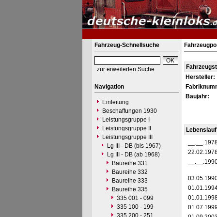
Fahrzeug-Schnellsuche
Fahrzeugpor
Fahrzeugs
zur erweiterten Suche
Hersteller:
Navigation
Fabriknum
Baujahr:
Einleitung
Beschaffungen 1930
Leistungsgruppe I
Leistungsgruppe II
Lebenslauf
Leistungsgruppe III
__.__.197
Lg III - DB (bis 1967)
22.02.197
Lg III - DB (ab 1968)
__.__.199
Baureihe 331
Baureihe 332
03.05.199
Baureihe 333
01.01.199
Baureihe 335
01.01.199
335 001 - 099
335 100 - 199
01.07.199
335 200 - 251