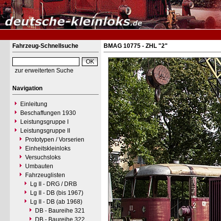
Fahrzeug-Schnellsuche
BMAG 10775 - ZHL "2"
zur erweiterten Suche
Navigation
Einleitung
Beschaffungen 1930
Leistungsgruppe I
Leistungsgruppe II
Prototypen / Vorserien
Einheitskleinloks
Versuchsloks
Umbauten
Fahrzeuglisten
Lg II - DRG / DRB
Lg II - DB (bis 1967)
Lg II - DB (ab 1968)
DB - Baureihe 321
DB - Baureihe 322