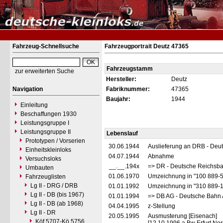
Fahrzeug-Schnellsuche
Fahrzeugportrait Deutz 47365
Fahrzeugstamm
zur erweiterten Suche
Hersteller:
Deutz
Navigation
Fabriknummer:
47365
Baujahr:
1944
Einleitung
Beschaffungen 1930
Leistungsgruppe I
Leistungsgruppe II
Lebenslauf
Prototypen / Vorserien
30.06.1944
Auslieferung an DRB - Deu
Einheitskleinloks
04.07.1944
Abnahme
Versuchsloks
__.__.194x
=> DR - Deutsche Reichsba
Umbauten
01.06.1970
Umzeichnung in "100 889-
Fahrzeuglisten
Lg II - DRG / DRB
01.01.1992
Umzeichnung in "310 889-
Lg II - DB (bis 1967)
01.01.1994
=> DB AG - Deutsche Bahn 
Lg II - DB (ab 1968)
04.04.1995
z-Stellung
Lg II - DR
20.05.1995
Ausmusterung [Eisenach]
Köf 5707-Kö 5756