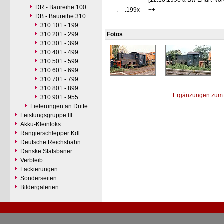
[12.10.1996 a Bw Erfurt Nor
DR - Baureihe 100
__.__.199x
++
DB - Baureihe 310
310 101 - 199
310 201 - 299
Fotos
310 301 - 399
310 401 - 499
310 501 - 599
310 601 - 699
310 701 - 799
310 801 - 899
Ergänzungen zum 
310 901 - 955
Lieferungen an Dritte
Leistungsgruppe III
Akku-Kleinloks
Rangierschlepper Kdl
Deutsche Reichsbahn
Danske Statsbaner
Verbleib
Lackierungen
Sonderseiten
Bildergalerien