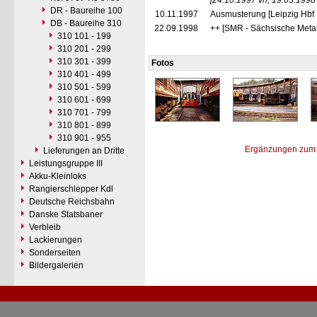
[24.10.1997 vh, 19.03.1998
DR - Baureihe 100
10.11.1997
Ausmusterung [Leipzig Hbf
DB - Baureihe 310
22.09.1998
++ [SMR - Sächsische Meta
310 101 - 199
310 201 - 299
310 301 - 399
Fotos
310 401 - 499
310 501 - 599
310 601 - 699
310 701 - 799
310 801 - 899
310 901 - 955
Ergänzungen zum 
Lieferungen an Dritte
Leistungsgruppe III
Akku-Kleinloks
Rangierschlepper Kdl
Deutsche Reichsbahn
Danske Statsbaner
Verbleib
Lackierungen
Sonderseiten
Bildergalerien