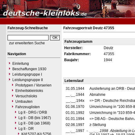
Fahrzeug-Schnellsuche
Fahrzeugportrait Deutz 47355
Fahrzeugstamm
zur erweiterten Suche
Hersteller:
Deutz
Navigation
Fabriknummer:
47355
Baujahr:
1944
Einleitung
Beschaffungen 1930
Leistungsgruppe I
Leistungsgruppe II
Lebenslauf
Prototypen / Vorserien
31.05.1944
Auslieferung an DRB - Deu
Einheitskleinloks
__.__.1944
Abnahme
Versuchsloks
__.__.194x
=> DR - Deutsche Reichsba
Umbauten
01.06.1970
Umzeichnung in "100 859-
Fahrzeuglisten
Lg II - DRG / DRB
01.01.1992
Umzeichnung in "310 859-
Lg II - DB (bis 1967)
01.01.1994
=> DB AG - Deutsche Bahn 
Lg II - DB (ab 1968)
02.06.1997
z-Stellung
Lg II - DR
__.__.1997
-
__.__.1998
Abstellung in 
Köf 5707-Kö 5756