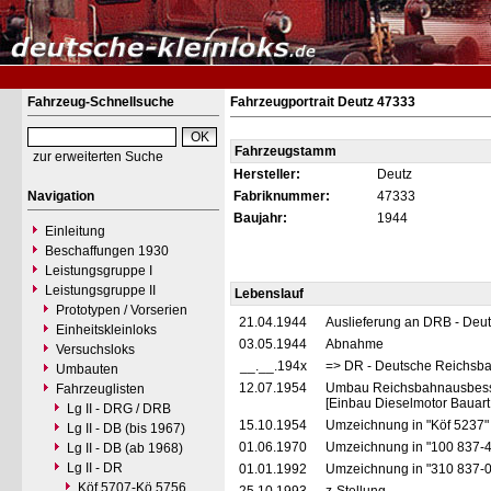
Fahrzeug-Schnellsuche
Fahrzeugportrait Deutz 47333
Fahrzeugstamm
zur erweiterten Suche
Hersteller:
Deutz
Navigation
Fabriknummer:
47333
Baujahr:
1944
Einleitung
Beschaffungen 1930
Leistungsgruppe I
Leistungsgruppe II
Lebenslauf
Prototypen / Vorserien
21.04.1944
Auslieferung an DRB - Deu
Einheitskleinloks
03.05.1944
Abnahme
Versuchsloks
__.__.194x
=> DR - Deutsche Reichsba
Umbauten
12.07.1954
Umbau Reichsbahnausbes
Fahrzeuglisten
[Einbau Dieselmotor Bauart
Lg II - DRG / DRB
15.10.1954
Umzeichnung in "Köf 5237
Lg II - DB (bis 1967)
01.06.1970
Umzeichnung in "100 837-
Lg II - DB (ab 1968)
Lg II - DR
01.01.1992
Umzeichnung in "310 837-
Köf 5707-Kö 5756