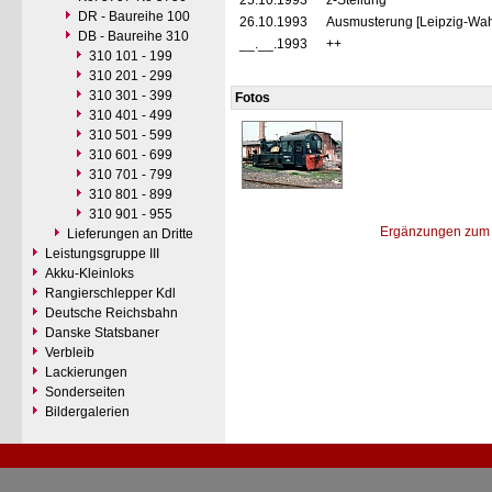
25.10.1993
z-Stellung
DR - Baureihe 100
26.10.1993
Ausmusterung [Leipzig-Wah
DB - Baureihe 310
__.__.1993
++
310 101 - 199
310 201 - 299
310 301 - 399
Fotos
310 401 - 499
310 501 - 599
310 601 - 699
310 701 - 799
310 801 - 899
310 901 - 955
Ergänzungen zum 
Lieferungen an Dritte
Leistungsgruppe III
Akku-Kleinloks
Rangierschlepper Kdl
Deutsche Reichsbahn
Danske Statsbaner
Verbleib
Lackierungen
Sonderseiten
Bildergalerien