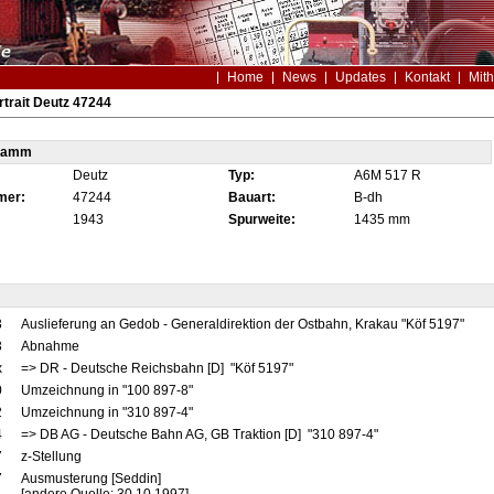
Home
News
Updates
Kontakt
Mith
trait Deutz 47244
tamm
Deutz
Typ:
A6M 517 R
mer:
47244
Bauart:
B-dh
1943
Spurweite:
1435 mm
3
Auslieferung an Gedob - Generaldirektion der Ostbahn, Krakau "Köf 5197"
3
Abnahme
x
=> DR - Deutsche Reichsbahn [D] "Köf 5197"
0
Umzeichnung in "100 897-8"
2
Umzeichnung in "310 897-4"
4
=> DB AG - Deutsche Bahn AG, GB Traktion [D] "310 897-4"
7
z-Stellung
7
Ausmusterung [Seddin]