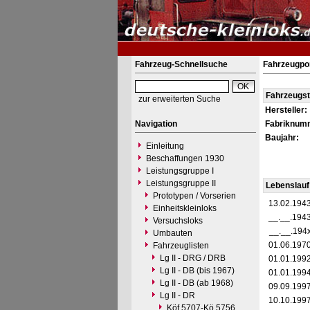
Fahrzeug-Schnellsuche
Fahrzeugpor
Fahrzeugs
zur erweiterten Suche
Hersteller:
Navigation
Fabriknum
Baujahr:
Einleitung
Beschaffungen 1930
Leistungsgruppe I
Leistungsgruppe II
Lebenslauf
Prototypen / Vorserien
13.02.194
Einheitskleinloks
__.__.194
Versuchsloks
__.__.194
Umbauten
01.06.197
Fahrzeuglisten
Lg II - DRG / DRB
01.01.199
Lg II - DB (bis 1967)
01.01.199
Lg II - DB (ab 1968)
09.09.199
Lg II - DR
10.10.199
Köf 5707-Kö 5756