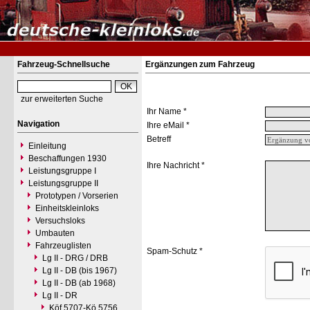
Fahrzeug-Schnellsuche
Ergänzungen zum Fahrzeug
zur erweiterten Suche
Ihr Name *
Navigation
Ihre eMail *
Betreff
Einleitung
Beschaffungen 1930
Ihre Nachricht *
Leistungsgruppe I
Leistungsgruppe II
Prototypen / Vorserien
Einheitskleinloks
Versuchsloks
Umbauten
Fahrzeuglisten
Spam-Schutz *
Lg II - DRG / DRB
Lg II - DB (bis 1967)
Lg II - DB (ab 1968)
Lg II - DR
Köf 5707-Kö 5756