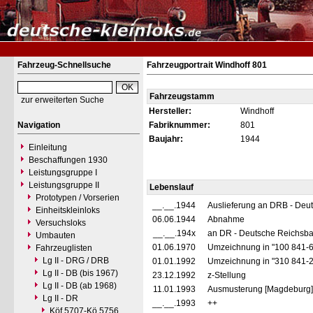
Fahrzeug-Schnellsuche
Fahrzeugportrait Windhoff 801
Fahrzeugstamm
zur erweiterten Suche
Hersteller:
Windhoff
Navigation
Fabriknummer:
801
Baujahr:
1944
Einleitung
Beschaffungen 1930
Leistungsgruppe I
Leistungsgruppe II
Lebenslauf
Prototypen / Vorserien
__.__.1944
Auslieferung an DRB - Deu
Einheitskleinloks
06.06.1944
Abnahme
Versuchsloks
__.__.194x
an DR - Deutsche Reichsba
Umbauten
01.06.1970
Umzeichnung in "100 841-
Fahrzeuglisten
Lg II - DRG / DRB
01.01.1992
Umzeichnung in "310 841-
Lg II - DB (bis 1967)
23.12.1992
z-Stellung
Lg II - DB (ab 1968)
11.01.1993
Ausmusterung [Magdeburg]
Lg II - DR
__.__.1993
++
Köf 5707-Kö 5756