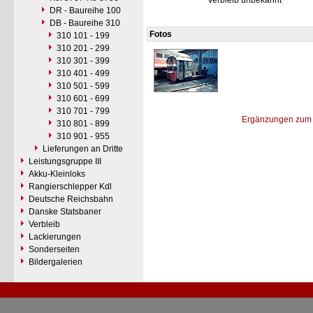
Verbleib unbekannt
DR - Baureihe 100
DB - Baureihe 310
Fotos
310 101 - 199
310 201 - 299
310 301 - 399
310 401 - 499
310 501 - 599
310 601 - 699
310 701 - 799
Ergänzungen zum 
310 801 - 899
310 901 - 955
Lieferungen an Dritte
Leistungsgruppe III
Akku-Kleinloks
Rangierschlepper Kdl
Deutsche Reichsbahn
Danske Statsbaner
Verbleib
Lackierungen
Sonderseiten
Bildergalerien