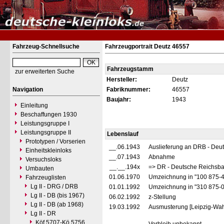
Fahrzeug-Schnellsuche
Fahrzeugportrait Deutz 46557
Fahrzeugstamm
zur erweiterten Suche
Hersteller:
Deutz
Navigation
Fabriknummer:
46557
Baujahr:
1943
Einleitung
Beschaffungen 1930
Leistungsgruppe I
Leistungsgruppe II
Lebenslauf
Prototypen / Vorserien
__.06.1943
Auslieferung an DRB - Deu
Einheitskleinloks
__.07.1943
Abnahme
Versuchsloks
__.__.194x
=> DR - Deutsche Reichsba
Umbauten
01.06.1970
Umzeichnung in "100 875-
Fahrzeuglisten
Lg II - DRG / DRB
01.01.1992
Umzeichnung in "310 875-
Lg II - DB (bis 1967)
06.02.1992
z-Stellung
Lg II - DB (ab 1968)
19.03.1992
Ausmusterung [Leipzig-Wah
Lg II - DR
Köf 5707-Kö 5756