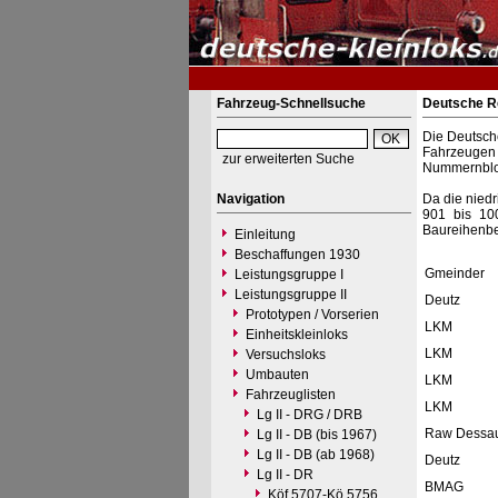
Fahrzeug-Schnellsuche
Deutsche Re
Die Deutsch
Fahrzeugen 
zur erweiterten Suche
Nummernbloc
Navigation
Da die nied
901 bis 10
Baureihenbe
Einleitung
Beschaffungen 1930
Gmeinder
Leistungsgruppe I
Leistungsgruppe II
Deutz
Prototypen / Vorserien
LKM
Einheitskleinloks
LKM
Versuchsloks
Umbauten
LKM
Fahrzeuglisten
LKM
Lg II - DRG / DRB
Raw Dessa
Lg II - DB (bis 1967)
Lg II - DB (ab 1968)
Deutz
Lg II - DR
BMAG
Köf 5707-Kö 5756