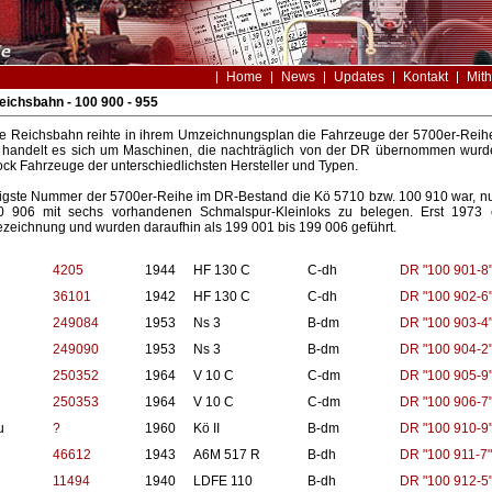
Home
News
Updates
Kontakt
Mith
ichsbahn - 100 900 - 955
e Reichsbahn reihte in ihrem Umzeichnungsplan die Fahrzeuge der 5700er-Reihe
handelt es sich um Maschinen, die nachträglich von der DR übernommen wurd
k Fahrzeuge der unterschiedlichsten Hersteller und Typen.
rigste Nummer der 5700er-Reihe im DR-Bestand die Kö 5710 bzw. 100 910 war, nu
0 906 mit sechs vorhandenen Schmalspur-Kleinloks zu belegen. Erst 1973 
zeichnung und wurden daraufhin als 199 001 bis 199 006 geführt.
4205
1944
HF 130 C
C-dh
DR "100 901-8
36101
1942
HF 130 C
C-dh
DR "100 902-6
249084
1953
Ns 3
B-dm
DR "100 903-4
249090
1953
Ns 3
B-dm
DR "100 904-2
250352
1964
V 10 C
C-dm
DR "100 905-9
250353
1964
V 10 C
C-dm
DR "100 906-7
u
?
1960
Kö II
B-dm
DR "100 910-9
46612
1943
A6M 517 R
B-dh
DR "100 911-7"
11494
1940
LDFE 110
B-dh
DR "100 912-5