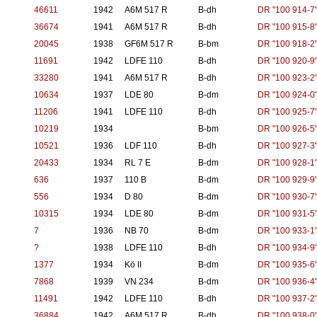
46611
1942
A6M 517 R
B-dh
DR "100 914-7
36674
1941
A6M 517 R
B-dh
DR "100 915-8
20045
1938
GF6M 517 R
B-bm
DR "100 918-2
11691
1942
LDFE 110
B-dh
DR "100 920-9
33280
1941
A6M 517 R
B-dh
DR "100 923-2
10634
1937
LDE 80
B-dm
DR "100 924-0
11206
1941
LDFE 110
B-dh
DR "100 925-7
10219
1934
B-bm
DR "100 926-5
10521
1936
LDF 110
B-dh
DR "100 927-3
20433
1934
RL 7 E
B-dm
DR "100 928-1
636
1937
110 B
B-dm
DR "100 929-9
556
1934
D 80
B-dm
DR "100 930-7
10315
1934
LDE 80
B-dm
DR "100 931-5
7
1936
NB 70
B-dm
DR "100 933-1
?
1938
LDFE 110
B-dh
DR "100 934-9
1377
1934
Kö II
B-dm
DR "100 935-6
7868
1939
VN 234
B-dm
DR "100 936-4
11491
1942
LDFE 110
B-dh
DR "100 937-2
36884
1942
A6M 517 R
B-dh
DR "100 938-0