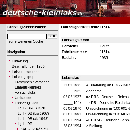
Fahrzeug-Schnellsuche
Fahrzeugportrait Deutz 11514
Fahrzeugstamm
zur erweiterten Suche
Hersteller:
Deutz
Navigation
Fabriknummer:
11514
Baujahr:
1935
Einleitung
Beschaffungen 1930
Leistungsgruppe I
Leistungsgruppe II
Lebenslauf
Prototypen / Vorserien
12.02.1935
Auslieferung an DRG - Deu
Einheitskleinloks
__.__.1935
Abnahme
Versuchsloks
02.02.1937
=> DRB - Deutsche Reichs
Umbauten
__.__.194x
=> DR - Deutsche Reichsba
Fahrzeuglisten
Lg II - DRG / DRB
01.06.1970
Umzeichnung in "100 681-
Lg II - DB (bis 1967)
01.01.1992
Umzeichnung in "310 681-
Lg II - DB (ab 1968)
01.01.1994
=> DB AG - Deutsche Bahn 
Lg II - DR
28.03.1994
z-Stellung
Köf 5707-Kö 5756