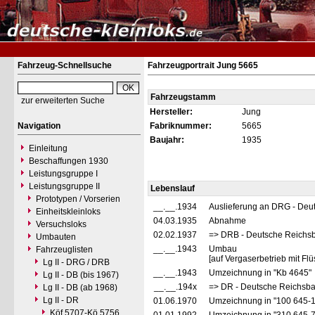
Fahrzeug-Schnellsuche
Fahrzeugportrait Jung 5665
Fahrzeugstamm
zur erweiterten Suche
Hersteller:
Jung
Navigation
Fabriknummer:
5665
Baujahr:
1935
Einleitung
Beschaffungen 1930
Leistungsgruppe I
Leistungsgruppe II
Lebenslauf
Prototypen / Vorserien
__.__.1934
Auslieferung an DRG - Deu
Einheitskleinloks
04.03.1935
Abnahme
Versuchsloks
02.02.1937
=> DRB - Deutsche Reichs
Umbauten
__.__.1943
Umbau
Fahrzeuglisten
[auf Vergaserbetrieb mit Flü
Lg II - DRG / DRB
__.__.1943
Umzeichnung in "Kb 4645"
Lg II - DB (bis 1967)
__.__.194x
=> DR - Deutsche Reichsba
Lg II - DB (ab 1968)
Lg II - DR
01.06.1970
Umzeichnung in "100 645-
Köf 5707-Kö 5756