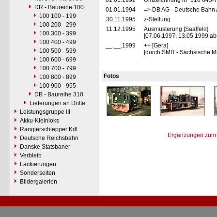
01.01.1992
Umzeichnung in "310 645-
DR - Baureihe 100
01.01.1994
=> DB AG - Deutsche Bahn 
100 100 - 199
30.11.1995
z-Stellung
100 200 - 299
11.12.1995
Ausmusterung [Saalfeld]
100 300 - 399
[07.06.1997, 13.05.1999 abg
100 400 - 499
__.__.1999
++ [Gera]
100 500 - 599
[durch SMR - Sächsische M
100 600 - 699
100 700 - 799
Fotos
100 800 - 899
100 900 - 955
DB - Baureihe 310
Lieferungen an Dritte
Leistungsgruppe III
Akku-Kleinloks
Rangierschlepper Kdl
Ergänzungen zum 
Deutsche Reichsbahn
Danske Statsbaner
Verbleib
Lackierungen
Sonderseiten
Bildergalerien