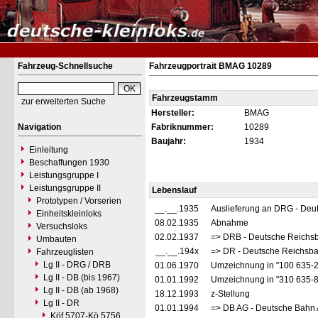
Fahrzeug-Schnellsuche
Fahrzeugportrait BMAG 10289
Fahrzeugstamm
zur erweiterten Suche
Hersteller:
BMAG
Navigation
Fabriknummer:
10289
Baujahr:
1934
Einleitung
Beschaffungen 1930
Leistungsgruppe I
Leistungsgruppe II
Lebenslauf
Prototypen / Vorserien
__.__.1935
Auslieferung an DRG - Deu
Einheitskleinloks
08.02.1935
Abnahme
Versuchsloks
02.02.1937
=> DRB - Deutsche Reichs
Umbauten
__.__.194x
=> DR - Deutsche Reichsba
Fahrzeuglisten
Lg II - DRG / DRB
01.06.1970
Umzeichnung in "100 635-
Lg II - DB (bis 1967)
01.01.1992
Umzeichnung in "310 635-
Lg II - DB (ab 1968)
18.12.1993
z-Stellung
Lg II - DR
01.01.1994
=> DB AG - Deutsche Bahn 
Köf 5707-Kö 5756