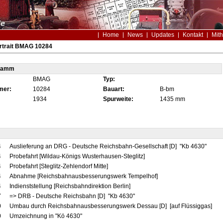
Home
News
Updates
Kontakt
Mith
rtrait BMAG 10284
tamm
BMAG
Typ:
mer:
10284
Bauart:
B-bm
1934
Spurweite:
1435 mm
4
Auslieferung an DRG - Deutsche Reichsbahn-Gesellschaft [D] "Kb 4630"
4
Probefahrt [Wildau-Königs Wusterhausen-Steglitz]
4
Probefahrt [Steglitz-Zehlendorf Mitte]
4
Abnahme [Reichsbahnausbesserungswerk Tempelhof]
4
Indienststellung [Reichsbahndirektion Berlin]
7
=> DRB - Deutsche Reichsbahn [D] "Kb 4630"
0
Umbau durch Reichsbahnausbesserungswerk Dessau [D] [auf Flüssiggas]
0
Umzeichnung in "Kö 4630"