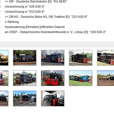
x
=> DR - Deutsche Reichsbahn [D] "Kö 4630"
0
Umzeichnung in "100 630-3"
2
Umzeichnung in "310 630-9"
4
=> DB AG - Deutsche Bahn AG, GB Traktion [D] "310 630-9"
4
z-Stellung
4
Ausmusterung [Dresden] [offizielles Datum]
4
an OSEF - Ostsächsische Eisenbahnfreunde e. V., Löbau [D] "100 630-3"