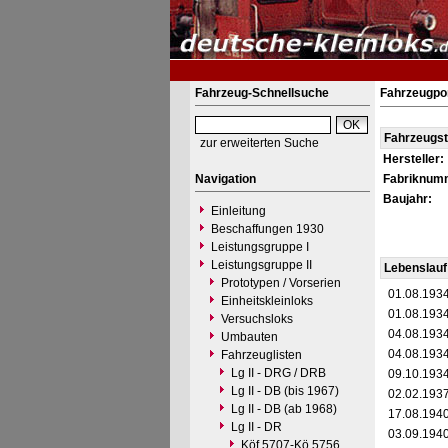
Fahrzeug-Schnellsuche
Fahrzeugpo
Fahrzeugs
zur erweiterten Suche
Hersteller:
Navigation
Fabriknum
Baujahr:
Einleitung
Beschaffungen 1930
Leistungsgruppe I
Leistungsgruppe II
Lebenslauf
Prototypen / Vorserien
01.08.193
Einheitskleinloks
01.08.193
Versuchsloks
04.08.193
Umbauten
04.08.193
Fahrzeuglisten
Lg II - DRG / DRB
09.10.193
Lg II - DB (bis 1967)
02.02.193
Lg II - DB (ab 1968)
17.08.194
Lg II - DR
03.09.194
Köf 5707-Kö 5756