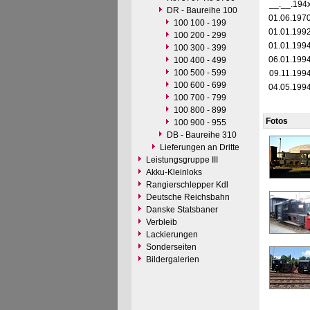
__.__.194
DR - Baureihe 100
01.06.197
100 100 - 199
01.01.199
100 200 - 299
01.01.199
100 300 - 399
06.01.199
100 400 - 499
100 500 - 599
09.11.199
100 600 - 699
04.05.199
100 700 - 799
100 800 - 899
Fotos
100 900 - 955
DB - Baureihe 310
Lieferungen an Dritte
Leistungsgruppe III
Akku-Kleinloks
Rangierschlepper Kdl
Deutsche Reichsbahn
Danske Statsbaner
Verbleib
Lackierungen
Sonderseiten
Bildergalerien