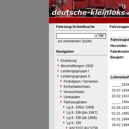
Fahrzeug-Schnellsuche
Fahrzeugpo
Fahrzeugs
zur erweiterten Suche
Hersteller:
Navigation
Fabriknum
Baujahr:
Einleitung
Beschaffungen 1930
Leistungsgruppe I
Leistungsgruppe II
Lebenslauf
Prototypen / Vorserien
__.__.193
Einheitskleinloks
25.07.193
Versuchsloks
02.02.193
Umbauten
__.__.194
Fahrzeuglisten
Lg II - DRG / DRB
01.06.197
Lg II - DB (bis 1967)
01.01.199
Lg II - DB (ab 1968)
01.01.199
Lg II - DR
28.02.199
Köf 5707-Kö 5756