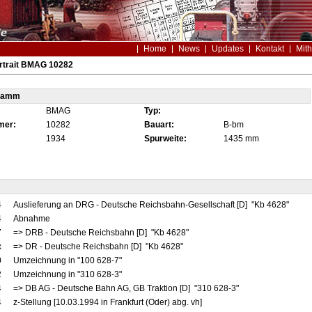
Home
News
Updates
Kontakt
Mith
rtrait BMAG 10282
tamm
BMAG
Typ:
mer:
10282
Bauart:
B-bm
1934
Spurweite:
1435 mm
4
Auslieferung an DRG - Deutsche Reichsbahn-Gesellschaft [D] "Kb 4628"
4
Abnahme
7
=> DRB - Deutsche Reichsbahn [D] "Kb 4628"
x
=> DR - Deutsche Reichsbahn [D] "Kb 4628"
0
Umzeichnung in "100 628-7"
2
Umzeichnung in "310 628-3"
4
=> DB AG - Deutsche Bahn AG, GB Traktion [D] "310 628-3"
4
z-Stellung [10.03.1994 in Frankfurt (Oder) abg. vh]