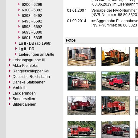
[Einsatz im Bauzugdienst]
[08.06.2019 im Eisenbahn
6200 - 6299
6300 - 6392
01.01.2007
Vergabe der NVR-Nummer
[NVR-Nummer: 98 80 3323
6393 - 6492
01.09.2014
=> Aggerbahn Eisenbahnver
6493 - 6592
[NVR-Nummer: 98 80 3323
6593 - 6692
6693 - 6800
6801 - 6835
Fotos
Lg II - DB (ab 1968)
Lg II - DR
Lieferungen an Dritte
Leistungsgruppe III
Akku-Kleinloks
Rangierschlepper Kdl
Deutsche Reichsbahn
Danske Statsbaner
Verbleib
Lackierungen
Sonderseiten
Bildergalerien