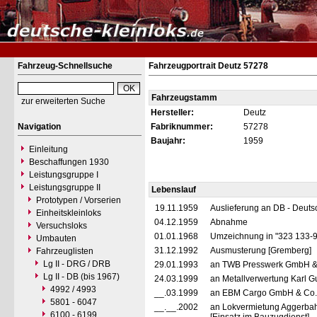
Fahrzeug-Schnellsuche
Fahrzeugportrait Deutz 57278
Fahrzeugstamm
zur erweiterten Suche
Hersteller:
Deutz
Navigation
Fabriknummer:
57278
Baujahr:
1959
Einleitung
Beschaffungen 1930
Leistungsgruppe I
Leistungsgruppe II
Lebenslauf
Prototypen / Vorserien
19.11.1959
Auslieferung an DB - Deut
Einheitskleinloks
04.12.1959
Abnahme
Versuchsloks
01.01.1968
Umzeichnung in "323 133-
Umbauten
31.12.1992
Ausmusterung [Gremberg]
Fahrzeuglisten
Lg II - DRG / DRB
29.01.1993
an TWB Presswerk GmbH &
Lg II - DB (bis 1967)
24.03.1999
an Metallverwertung Karl G
4992 / 4993
__.03.1999
an EBM Cargo GmbH & Co.
5801 - 6047
__.__.2002
an Lokvermietung Aggerbahn
6100 - 6199