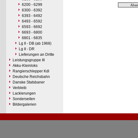
6200 - 6299
6300 - 6392
6393 - 6492
6493 - 6592
6593 - 6692
6693 - 6800
6801 - 6835
Lg II - DB (ab 1968)
Lg II - DR
Lieferungen an Dritte
Leistungsgruppe III
Akku-Kleinloks
Rangierschlepper Kdl
Deutsche Reichsbahn
Danske Statsbaner
Verbleib
Lackierungen
Sonderseiten
Bildergalerien