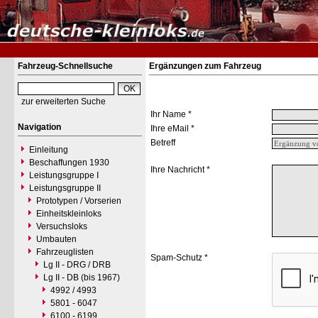
Fahrzeug-Schnellsuche
Ergänzungen zum Fahrzeug
zur erweiterten Suche
Ihr Name *
Navigation
Ihre eMail *
Betreff
Einleitung
Beschaffungen 1930
Ihre Nachricht *
Leistungsgruppe I
Leistungsgruppe II
Prototypen / Vorserien
Einheitskleinloks
Versuchsloks
Umbauten
Fahrzeuglisten
Spam-Schutz *
Lg II - DRG / DRB
Lg II - DB (bis 1967)
4992 / 4993
5801 - 6047
6100 - 6199