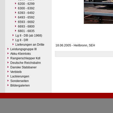
6200 - 6299
6300 - 6392
6393 - 6492
6493 - 6592
6593 - 6692
6693 - 6800
6801 - 6835
Lg II - DB (ab 1968)
Lg II - DR
Lieferungen an Dritte
18.06.2005 - Heilbronn, SEH
Leistungsgruppe III
Akku-Kleinloks
Rangierschlepper Kdl
Deutsche Reichsbahn
Danske Statsbaner
Verbleib
Lackierungen
Sonderseiten
Bildergalerien