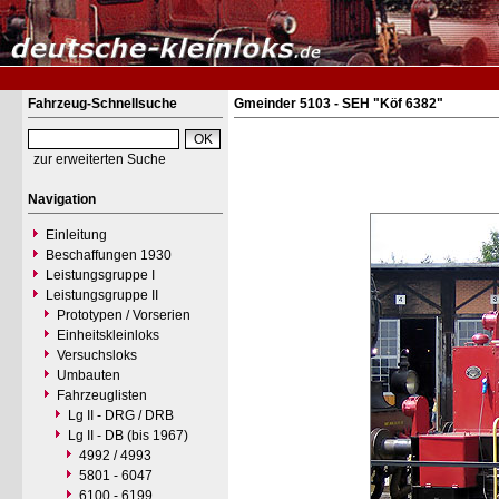
Fahrzeug-Schnellsuche
Gmeinder 5103 - SEH "Köf 6382"
zur erweiterten Suche
Navigation
Einleitung
Beschaffungen 1930
Leistungsgruppe I
Leistungsgruppe II
Prototypen / Vorserien
Einheitskleinloks
Versuchsloks
Umbauten
Fahrzeuglisten
Lg II - DRG / DRB
Lg II - DB (bis 1967)
4992 / 4993
5801 - 6047
6100 - 6199