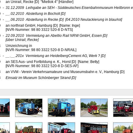
9
an Unirail, Recke [D] "Mietlok 4" [Händler]
9
-
31.12.2009
Leihgabe an SEH - Süddeutsches Eisenbahnmuseum Heilbronn e. 
0
-
__.02.2010
Abstellung in Bocholt
[D]
0
-
__.06.2010
Abstellung in Recke
[D]
[04.2010 Neulackierung in blau/rot]
0
an northrail GmbH, Hamburg [D] [Name: Inge]
[NVR-Nummer: 98 80 3322 520-8 D-NTS]
0
-
22.09.2010
Vermietung an Abellio Rail NRW GmbH, Essen
[D]
[über Unirail, Recke]
x
Umzeichnung in
[NVR-Nummer: 98 80 3322 520-8 D-NRAIL]
4
-
__.__.201x
Vermietung an HeidelbergCement AG, Werk ?
[D]
9
an SES Aus- und Fortbildung e. K., Horst [D] [Name: Betty]
[NVR-Nummer: 98 80 3322 520-8 D-SES-AF]
3
an VVM - Verein Verkehrsamateure und Museumsbahn e. V., Hamburg [D]
3
Einsatz im Museum Schönberger Strand
[D]