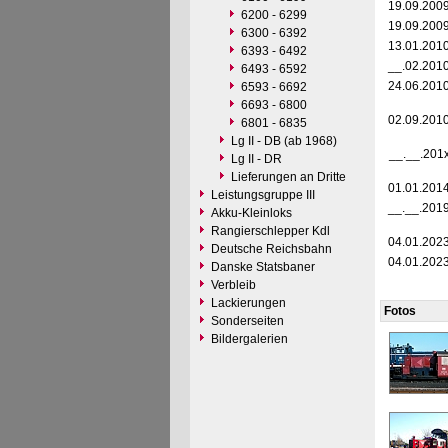
19.09.200
6200 - 6299
19.09.200
6300 - 6392
13.01.201
6393 - 6492
__.02.201
6493 - 6592
24.06.201
6593 - 6692
6693 - 6800
02.09.201
6801 - 6835
Lg II - DB (ab 1968)
__.__.201
Lg II - DR
Lieferungen an Dritte
01.01.201
Leistungsgruppe III
__.__.201
Akku-Kleinloks
Rangierschlepper Kdl
04.01.202
Deutsche Reichsbahn
04.01.202
Danske Statsbaner
Verbleib
Lackierungen
Fotos
Sonderseiten
Bildergalerien