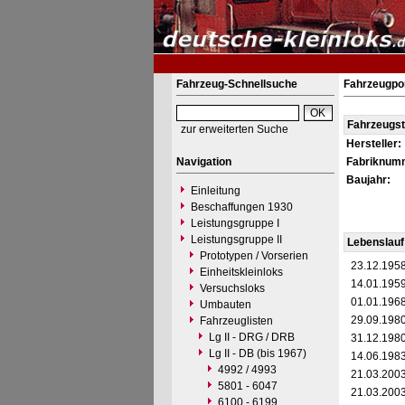
Fahrzeug-Schnellsuche
Fahrzeugpor
Fahrzeugs
zur erweiterten Suche
Hersteller:
Navigation
Fabriknum
Baujahr:
Einleitung
Beschaffungen 1930
Leistungsgruppe I
Leistungsgruppe II
Lebenslauf
Prototypen / Vorserien
23.12.195
Einheitskleinloks
14.01.195
Versuchsloks
01.01.196
Umbauten
29.09.198
Fahrzeuglisten
Lg II - DRG / DRB
31.12.198
Lg II - DB (bis 1967)
14.06.198
4992 / 4993
21.03.200
5801 - 6047
21.03.200
6100 - 6199