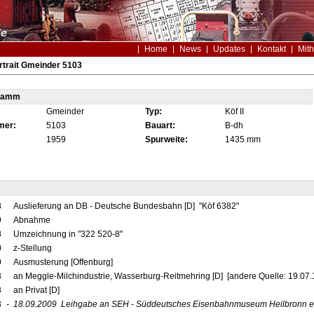
Home
News
Updates
Kontakt
Mith
trait Gmeinder 5103
tamm
Gmeinder
Typ:
Köf II
mer:
5103
Bauart:
B-dh
1959
Spurweite:
1435 mm
8
Auslieferung an DB - Deutsche Bundesbahn [D] "Köf 6382"
9
Abnahme
8
Umzeichnung in "322 520-8"
0
z-Stellung
0
Ausmusterung [Offenburg]
3
an Meggle-Milchindustrie, Wasserburg-Reitmehring [D] [andere Quelle: 19.07.
3
an Privat [D]
3
-
18.09.2009
Leihgabe an SEH - Süddeutsches Eisenbahnmuseum Heilbronn e. 