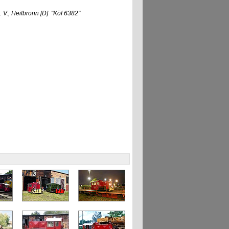
V., Heilbronn
[D]
"Köf 6382"