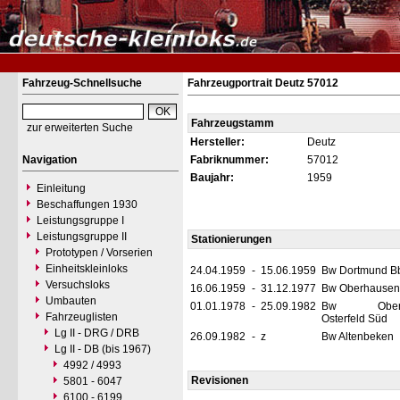
Fahrzeug-Schnellsuche
Fahrzeugportrait Deutz 57012
Fahrzeugstamm
zur erweiterten Suche
Hersteller:
Deutz
Navigation
Fabriknummer:
57012
Baujahr:
1959
Einleitung
Beschaffungen 1930
Leistungsgruppe I
Leistungsgruppe II
Stationierungen
Prototypen / Vorserien
Einheitskleinloks
24.04.1959
-
15.06.1959
Bw Dortmund B
Versuchsloks
16.06.1959
-
31.12.1977
Bw Oberhausen
Umbauten
01.01.1978
-
25.09.1982
Bw Oberha
Fahrzeuglisten
Osterfeld Süd
Lg II - DRG / DRB
26.09.1982
-
z
Bw Altenbeken
Lg II - DB (bis 1967)
4992 / 4993
Revisionen
5801 - 6047
6100 - 6199