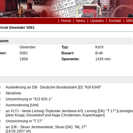
Home
News
Updates
Kontakt
Mith
trait Gmeinder 5061
tamm
Gmeinder
Typ:
Köf II
mer:
5061
Bauart:
B-dh
1958
Spurweite:
1435 mm
8
Auslieferung an DB - Deutsche Bundesbahn [D] "Köf 6349"
8
Abnahme
8
Umzeichnung in "323 655-1"
2
Ausmusterung [Ulm]
2
an VLTJ - Vemb-Lemvig-Thyborøn Jernbane A/S, Lemvig [DK] "T 17" [Lemvigb
[über Krupp, Düsseldorf und Aage Christensen, Kopenhagen]
0
Umzeichnung in "T 27"
x
an SJK - Struer Jernbaneklub, Struer [DK] "ML 27"
[18.05.2007 vh]