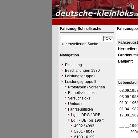
Fahrzeug-Schnellsuche
Fahrzeugpor
Fahrzeugs
zur erweiterten Suche
Hersteller:
Navigation
Fabriknum
Baujahr:
Einleitung
Beschaffungen 1930
Leistungsgruppe I
Leistungsgruppe II
Lebenslauf
Prototypen / Vorserien
03.09.195
Einheitskleinloks
03.09.195
Versuchsloks
01.01.196
Umbauten
01.04.198
Fahrzeuglisten
Lg II - DRG / DRB
17.09.198
Lg II - DB (bis 1967)
__.__.199
4992 / 4993
5801 - 6047
__.__.200
6100 - 6199