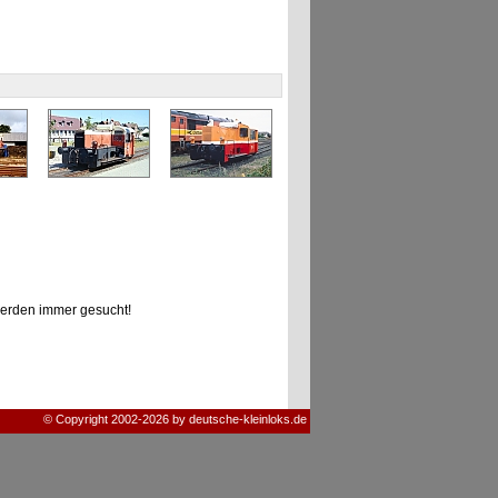
erden immer gesucht!
© Copyright 2002-2026 by deutsche-kleinloks.de