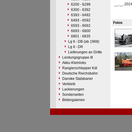
__.__.202
6200 - 6299
6300 - 6392
6393 - 6492
6493 - 6592
Fotos
6593 - 6692
6693 - 6800
6801 - 6835
Lg II - DB (ab 1968)
Lg II - DR
Lieferungen an Dritte
Leistungsgruppe III
Akku-Kleinloks
Rangierschlepper Kdl
Deutsche Reichsbahn
Danske Statsbaner
Verbleib
Lackierungen
Sonderseiten
Bildergalerien