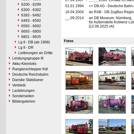
27.09.1987
-
__.__.200x
Einsatz im Bah
6200 - 6299
01.01.1994
=> DB AG - Deutsche Bahn 
6300 - 6392
16.04.2004
an RAB - DB ZugBus Regio
6393 - 6492
__.09.2014
an DB Museum, Nürnberg,
6493 - 6592
für Außenstelle Koblenz-Lü
6593 - 6692
[12.06.2025 vh]
6693 - 6800
6801 - 6835
Fotos
Lg II - DB (ab 1968)
Lg II - DR
Lieferungen an Dritte
Leistungsgruppe III
Akku-Kleinloks
Rangierschlepper Kdl
Deutsche Reichsbahn
Danske Statsbaner
Verbleib
Lackierungen
Sonderseiten
Bildergalerien