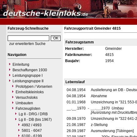
Fahrzeug-Schnellsuche
Fahrzeugportrait Gmeinder 4815
Fahrzeugstamm
zur erweiterten Suche
Hersteller:
Gmeinder
Navigation
Fabriknummer:
4815
Baujahr:
1954
Einleitung
Beschaffungen 1930
Leistungsgruppe I
Leistungsgruppe II
Lebenslauf
Prototypen / Vorserien
04.08.1954
Auslieferung an DB - Deut
Einheitskleinloks
04.08.1954
Abnahme
Versuchsloks
01.01.1968
Umzeichnung in "321 553-
Umbauten
__.__.1970
-
__.__.1970
Umbau
Fahrzeuglisten
[Ausrüstung mit Druckluftb
Lg II - DRG / DRB
09.09.1970
Umzeichnung in "322 641-
Lg II - DB (bis 1967)
21.06.1987
z-Stellung
4992 / 4993
5801 - 6047
26.09.1987
Ausmusterung [Tübingen]
6100 - 6199