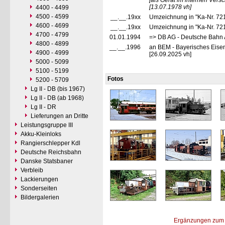
[als Gerät im internen Vers
[13.07.1978 vh]
4400 - 4499
4500 - 4599
__.__.19xx
Umzeichnung in "Ka-Nr. 72
4600 - 4699
__.__.19xx
Umzeichnung in "Ka-Nr. 72
4700 - 4799
01.01.1994
=> DB AG - Deutsche Bahn 
4800 - 4899
__.__.1996
an BEM - Bayerisches Eise
4900 - 4999
[26.09.2025 vh]
5000 - 5099
5100 - 5199
Fotos
5200 - 5709
Lg II - DB (bis 1967)
Lg II - DB (ab 1968)
Lg II - DR
Lieferungen an Dritte
Leistungsgruppe III
Akku-Kleinloks
Rangierschlepper Kdl
Deutsche Reichsbahn
Danske Statsbaner
Verbleib
Lackierungen
Sonderseiten
Bildergalerien
Ergänzungen zum 