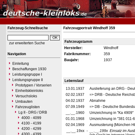
Fahrzeug-Schnellsuche
Fahrzeugportrait Windhoff 359
Fahrzeugstamm
zur erweiterten Suche
Hersteller:
Windhoff
Navigation
Fabriknummer:
359
Baujahr:
1937
Einleitung
Beschaffungen 1930
Leistungsgruppe I
Leistungsgruppe II
Lebenslauf
Prototypen / Vorserien
13.01.1937
Auslieferung an DRG - Deu
Einheitskleinloks
02.02.1937
=> DRB - Deutsche Reichs
Versuchsloks
04.02.1937
Abnahme
Umbauten
07.09.1949
=> DB - Deutsche Bundesb
Fahrzeuglisten
Lg II - DRG / DRB
__.__.1960
Umzeichnung in "Ka 4909"
4000 - 4099
01.01.1968
Umzeichnung in "381 011-
4100 - 4199
02.04.1969
Ausmusterung [München Hb
4200 - 4299
__.__.19xx
-
__.__.199x
Einsatz im Au
4300 - 4399