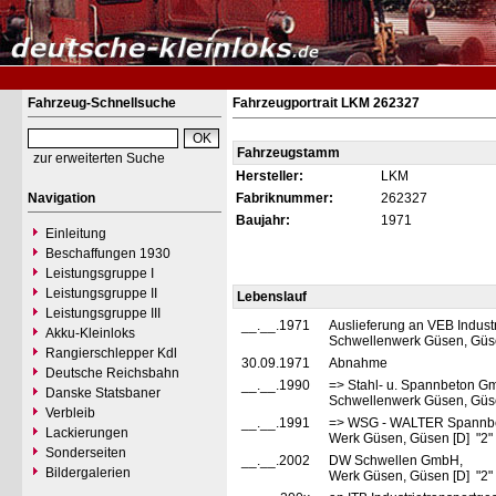
Fahrzeug-Schnellsuche
Fahrzeugportrait LKM 262327
Fahrzeugstamm
zur erweiterten Suche
Hersteller:
LKM
Navigation
Fabriknummer:
262327
Baujahr:
1971
Einleitung
Beschaffungen 1930
Leistungsgruppe I
Leistungsgruppe II
Lebenslauf
Leistungsgruppe III
__.__.1971
Auslieferung an VEB Indus
Akku-Kleinloks
Schwellenwerk Güsen, Güs
Rangierschlepper Kdl
30.09.1971
Abnahme
Deutsche Reichsbahn
__.__.1990
=> Stahl- u. Spannbeton G
Danske Statsbaner
Schwellenwerk Güsen, Güs
Verbleib
__.__.1991
=> WSG - WALTER Spannb
Lackierungen
Werk Güsen, Güsen [D] "2"
Sonderseiten
__.__.2002
DW Schwellen GmbH,
Bildergalerien
Werk Güsen, Güsen [D] "2"