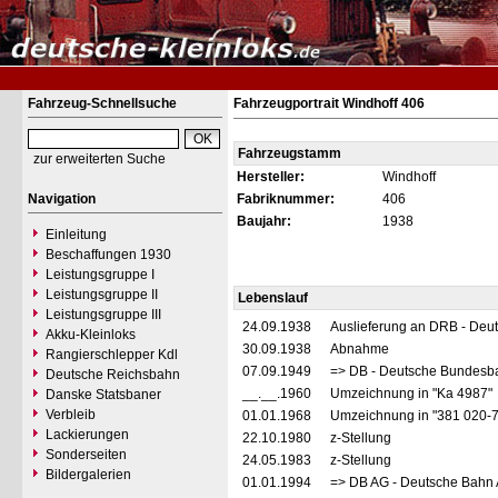
Fahrzeug-Schnellsuche
Fahrzeugportrait Windhoff 406
Fahrzeugstamm
zur erweiterten Suche
Hersteller:
Windhoff
Navigation
Fabriknummer:
406
Baujahr:
1938
Einleitung
Beschaffungen 1930
Leistungsgruppe I
Leistungsgruppe II
Lebenslauf
Leistungsgruppe III
24.09.1938
Auslieferung an DRB - Deu
Akku-Kleinloks
30.09.1938
Abnahme
Rangierschlepper Kdl
07.09.1949
=> DB - Deutsche Bundesb
Deutsche Reichsbahn
__.__.1960
Umzeichnung in "Ka 4987"
Danske Statsbaner
Verbleib
01.01.1968
Umzeichnung in "381 020-
Lackierungen
22.10.1980
z-Stellung
Sonderseiten
24.05.1983
z-Stellung
Bildergalerien
01.01.1994
=> DB AG - Deutsche Bahn 