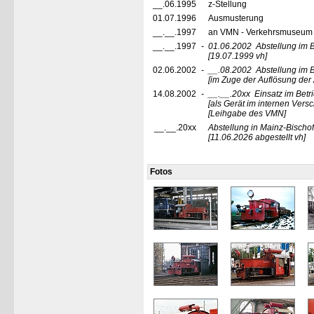
__.06.1995
z-Stellung
01.07.1996
Ausmusterung
__.__.1997
an VMN - Verkehrsmuseum 
__.__.1997
-
01.06.2002
Abstellung im B
[19.07.1999 vh]
02.06.2002
-
__.08.2002
Abstellung im 
[im Zuge der Auflösung der
14.08.2002
-
__.__.20xx
Einsatz im Bet
[als Gerät im internen Vers
[Leihgabe des VMN]
__.__.20xx
Abstellung in Mainz-Bischo
[11.06.2026 abgestellt vh]
Fotos