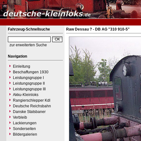
Fahrzeug-Schnellsuche
Raw Dessau ? - DB AG "310 910-5"
zur erweiterten Suche
Navigation
Einleitung
Beschaffungen 1930
Leistungsgruppe I
Leistungsgruppe II
Leistungsgruppe III
Akku-Kleinloks
Rangierschlepper Kdl
Deutsche Reichsbahn
Danske Statsbaner
Verbleib
Lackierungen
Sonderseiten
Bildergalerien