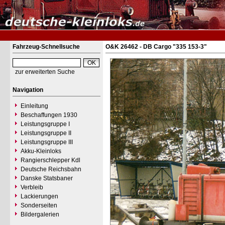
Fahrzeug-Schnellsuche
O&K 26462 - DB Cargo "335 153-3"
zur erweiterten Suche
Navigation
Einleitung
Beschaffungen 1930
Leistungsgruppe I
Leistungsgruppe II
Leistungsgruppe III
Akku-Kleinloks
Rangierschlepper Kdl
Deutsche Reichsbahn
Danske Statsbaner
Verbleib
Lackierungen
Sonderseiten
Bildergalerien