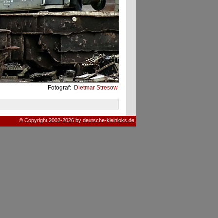
Fotograf:
Dietmar Stresow
© Copyright 2002-2026 by deutsche-kleinloks.de