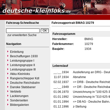
Fahrzeug-Schnellsuche
Fahrzeugportrait BMAG 10279
Fahrzeugstamm
zur erweiterten Suche
Hersteller:
BMAG
Navigation
Fabriknummer:
10279
Baujahr:
1934
Einleitung
Beschaffungen 1930
Leistungsgruppe I
Leistungsgruppe II
Lebenslauf
Leistungsgruppe III
__.__.1934
Auslieferung an DRG - Deu
Akku-Kleinloks
11.07.1934
Abnahme
Rangierschlepper Kdl
02.02.1937
=> DRB - Deutsche Reichs
Deutsche Reichsbahn
__.__.1949
=> DR - Deutsche Reichsba
Danske Statsbaner
Verbleib
01.06.1970
Umzeichnung in "100 625-
Lackierungen
01.01.1992
Umzeichnung in "310 625-
Sonderseiten
01.01.1994
=> DB AG - Deutsche Bahn 
Bildergalerien
01.12.1996
z-Stellung