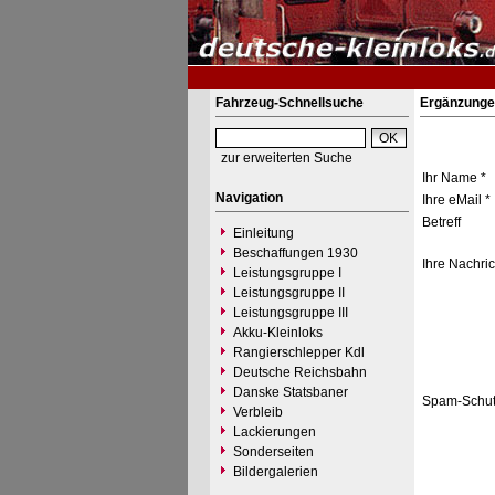
Fahrzeug-Schnellsuche
Ergänzunge
zur erweiterten Suche
Ihr Name *
Navigation
Ihre eMail *
Betreff
Einleitung
Beschaffungen 1930
Ihre Nachric
Leistungsgruppe I
Leistungsgruppe II
Leistungsgruppe III
Akku-Kleinloks
Rangierschlepper Kdl
Deutsche Reichsbahn
Danske Statsbaner
Spam-Schut
Verbleib
Lackierungen
Sonderseiten
Bildergalerien