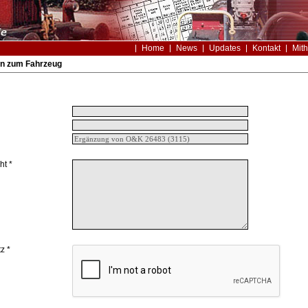
Home
News
Updates
Kontakt
Mith
n zum Fahrzeug
ht *
z *