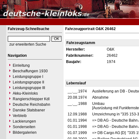
Fahrzeug-Schnellsuche
Fahrzeugportrait O&K 26462
Fahrzeugstamm
zur erweiterten Suche
Hersteller:
O&K
Navigation
Fabriknummer:
26462
Baujahr:
1974
Einleitung
Beschaffungen 1930
Leistungsgruppe I
Leistungsgruppe II
Lebenslauf
Leistungsgruppe III
__.__.1974
Auslieferung an DB - Deut
Akku-Kleinloks
20.08.1974
Abnahme
Rangierschlepper Kdl
__.__.1988
Umbau
Deutsche Reichsbahn
[Ausrüstung mit Funkfernst
Danske Statsbaner
12.09.1988
Umzeichnung in "335 153-
Verbleib
01.01.1994
=> DB AG - Deutsche Bahn 
Lackierungen
01.01.1998
=> DB AG - Deutsche Bahn 
Sonderseiten
Bildergalerien
01.07.1999
=> DB Cargo AG [D] "335 1