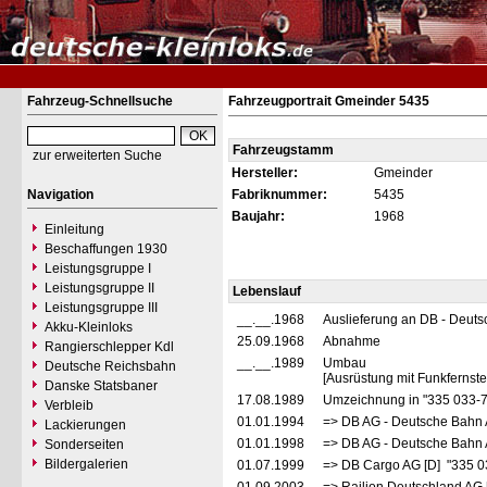
Fahrzeug-Schnellsuche
Fahrzeugportrait Gmeinder 5435
Fahrzeugstamm
zur erweiterten Suche
Hersteller:
Gmeinder
Navigation
Fabriknummer:
5435
Baujahr:
1968
Einleitung
Beschaffungen 1930
Leistungsgruppe I
Leistungsgruppe II
Lebenslauf
Leistungsgruppe III
__.__.1968
Auslieferung an DB - Deut
Akku-Kleinloks
25.09.1968
Abnahme
Rangierschlepper Kdl
__.__.1989
Umbau
Deutsche Reichsbahn
[Ausrüstung mit Funkfernst
Danske Statsbaner
17.08.1989
Umzeichnung in "335 033-
Verbleib
01.01.1994
=> DB AG - Deutsche Bahn 
Lackierungen
01.01.1998
=> DB AG - Deutsche Bahn 
Sonderseiten
Bildergalerien
01.07.1999
=> DB Cargo AG [D] "335 0