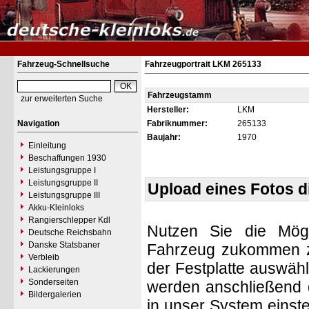
Fahrzeug-Schnellsuche
Fahrzeugportrait LKM 265133
Fahrzeugstamm
zur erweiterten Suche
Hersteller:
LKM
Navigation
Fabriknummer:
265133
Baujahr:
1970
Einleitung
Beschaffungen 1930
Leistungsgruppe I
Leistungsgruppe II
Upload eines Fotos 
Leistungsgruppe III
Akku-Kleinloks
Rangierschlepper Kdl
Nutzen Sie die Mögl
Deutsche Reichsbahn
Danske Statsbaner
Fahrzeug zukommen zu 
Verbleib
der Festplatte auswäh
Lackierungen
Sonderseiten
werden anschließend d
Bildergalerien
in unser System einste