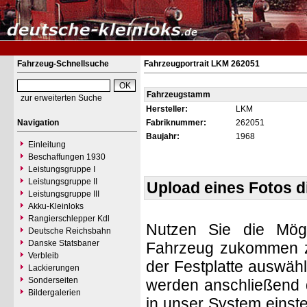
Fahrzeug-Schnellsuche
Fahrzeugportrait LKM 262051
Fahrzeugstamm
zur erweiterten Suche
Hersteller:
LKM
Navigation
Fabriknummer:
262051
Baujahr:
1968
Einleitung
Beschaffungen 1930
Leistungsgruppe I
Leistungsgruppe II
Upload eines Fotos 
Leistungsgruppe III
Akku-Kleinloks
Rangierschlepper Kdl
Nutzen Sie die Mögl
Deutsche Reichsbahn
Danske Statsbaner
Fahrzeug zukommen zu 
Verbleib
der Festplatte auswäh
Lackierungen
Sonderseiten
werden anschließend d
Bildergalerien
in unser System einste