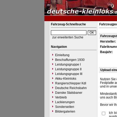
Fahrzeug-Schnellsuche
Fahrzeugpo
Fahrzeugs
zur erweiterten Suche
Hersteller:
Navigation
Fabriknum
Baujahr:
Einleitung
Beschaffungen 1930
Leistungsgruppe I
Leistungsgruppe II
Upload ein
Leistungsgruppe III
Akku-Kleinloks
Nutzen Sie 
Festplatte 
Rangierschlepper Kdl
und in unse
Deutsche Reichsbahn
Danske Statsbaner
Mindestanfo
Verbleib
uns auch Bi
Lackierungen
Bevor wir I
Sonderseiten
Bildergalerien
Ich b
ausdr