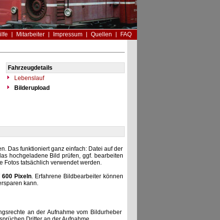
ilfe
Mitarbeiter
Impressum
Quellen
FAQ
Fahrzeugdetails
Lebenslauf
Bilderupload
. Das funktioniert ganz einfach: Datei auf der
as hochgeladene Bild prüfen, ggf. bearbeiten
he Fotos tatsächlich verwendet werden.
 600 Pixeln
. Erfahrene Bildbearbeiter können
ersparen kann.
zungsrechte an der Aufnahme vom Bildurheber
nsprüchen Dritter an der Aufnahme.