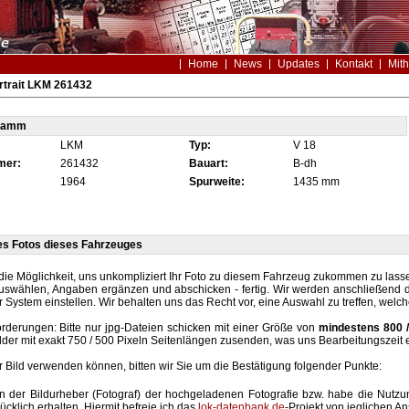
Home
News
Updates
Kontakt
Mith
rtrait LKM 261432
tamm
LKM
Typ:
V 18
mer:
261432
Bauart:
B-dh
1964
Spurweite:
1435 mm
es Fotos dieses Fahrzeuges
die Möglichkeit, uns unkompliziert Ihr Foto zu diesem Fahrzeug zukommen zu lassen
auswählen, Angaben ergänzen und abschicken - fertig. Wir werden anschließend d
r System einstellen. Wir behalten uns das Recht vor, eine Auswahl zu treffen, welc
rderungen: Bitte nur jpg-Dateien schicken mit einer Größe von
mindestens 800 /
lder mit exakt 750 / 500 Pixeln Seitenlängen zusenden, was uns Bearbeitungszeit 
hr Bild verwenden können, bitten wir Sie um die Bestätigung folgender Punkte:
in der Bildurheber (Fotograf) der hochgeladenen Fotografie bzw. habe die Nut
ücklich erhalten. Hiermit befreie ich das
lok-datenbank.de
-Projekt von jeglichen A