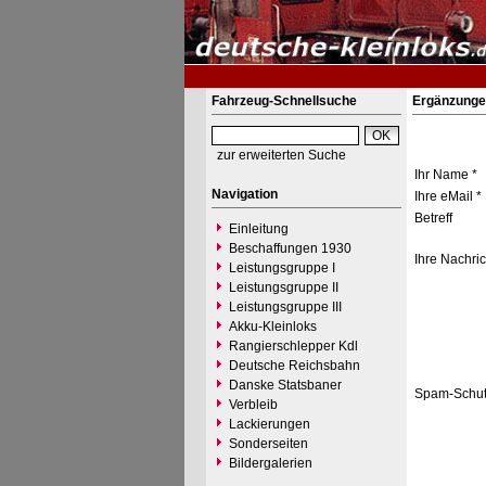
Fahrzeug-Schnellsuche
Ergänzunge
zur erweiterten Suche
Ihr Name *
Navigation
Ihre eMail *
Betreff
Einleitung
Beschaffungen 1930
Ihre Nachric
Leistungsgruppe I
Leistungsgruppe II
Leistungsgruppe III
Akku-Kleinloks
Rangierschlepper Kdl
Deutsche Reichsbahn
Danske Statsbaner
Spam-Schut
Verbleib
Lackierungen
Sonderseiten
Bildergalerien