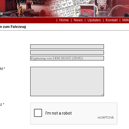
Home
News
Updates
Kontakt
Mith
n zum Fahrzeug
ht *
z *