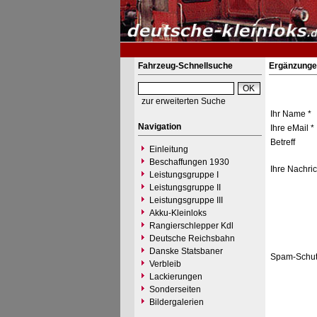
Fahrzeug-Schnellsuche
Ergänzunge
zur erweiterten Suche
Ihr Name *
Navigation
Ihre eMail *
Betreff
Einleitung
Beschaffungen 1930
Ihre Nachric
Leistungsgruppe I
Leistungsgruppe II
Leistungsgruppe III
Akku-Kleinloks
Rangierschlepper Kdl
Deutsche Reichsbahn
Danske Statsbaner
Spam-Schut
Verbleib
Lackierungen
Sonderseiten
Bildergalerien