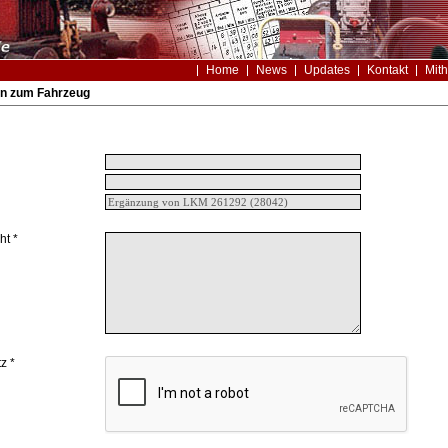
Home
News
Updates
Kontakt
Mith
n zum Fahrzeug
ht *
z *