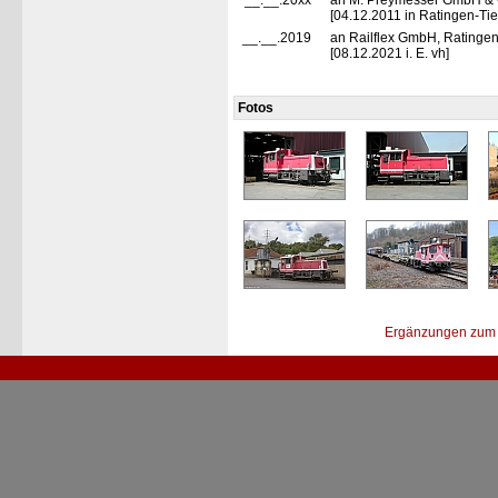
__.__.20xx
an M. Preymesser GmbH & C
[04.12.2011 in Ratingen-T
__.__.2019
an Railflex GmbH, Ratinge
[08.12.2021 i. E. vh]
Fotos
Ergänzungen zum 