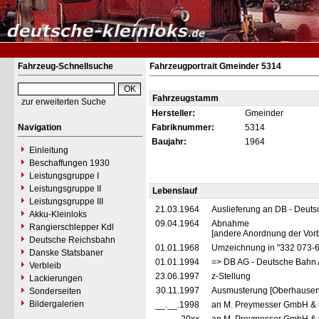
Fahrzeug-Schnellsuche
Fahrzeugportrait Gmeinder 5314
Fahrzeugstamm
zur erweiterten Suche
Hersteller:
Gmeinder
Navigation
Fabriknummer:
5314
Baujahr:
1964
Einleitung
Beschaffungen 1930
Leistungsgruppe I
Leistungsgruppe II
Lebenslauf
Leistungsgruppe III
21.03.1964
Auslieferung an DB - Deut
Akku-Kleinloks
09.04.1964
Abnahme
Rangierschlepper Kdl
[andere Anordnung der Vor
Deutsche Reichsbahn
01.01.1968
Umzeichnung in "332 073-
Danske Statsbaner
01.01.1994
=> DB AG - Deutsche Bahn 
Verbleib
23.06.1997
z-Stellung
Lackierungen
30.11.1997
Ausmusterung [Oberhausen
Sonderseiten
Bildergalerien
__.__.1998
an M. Preymesser GmbH & C