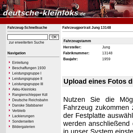
Fahrzeug-Schnellsuche
Fahrzeugportrait Jung 13148
Fahrzeugstamm
zur erweiterten Suche
Hersteller:
Jung
Navigation
Fabriknummer:
13148
Baujahr:
1959
Einleitung
Beschaffungen 1930
Leistungsgruppe I
Leistungsgruppe II
Upload eines Fotos 
Leistungsgruppe III
Akku-Kleinloks
Rangierschlepper Kdl
Nutzen Sie die Mögl
Deutsche Reichsbahn
Danske Statsbaner
Fahrzeug zukommen zu 
Verbleib
der Festplatte auswäh
Lackierungen
Sonderseiten
werden anschließend d
Bildergalerien
in unser System einste