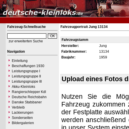
Fahrzeug-Schnellsuche
Fahrzeugportrait Jung 13134
Fahrzeugstamm
zur erweiterten Suche
Hersteller:
Jung
Navigation
Fabriknummer:
13134
Baujahr:
1959
Einleitung
Beschaffungen 1930
Leistungsgruppe I
Leistungsgruppe II
Upload eines Fotos 
Leistungsgruppe III
Akku-Kleinloks
Rangierschlepper Kdl
Nutzen Sie die Mögl
Deutsche Reichsbahn
Danske Statsbaner
Fahrzeug zukommen zu 
Verbleib
der Festplatte auswäh
Lackierungen
Sonderseiten
werden anschließend d
Bildergalerien
in unser System einste