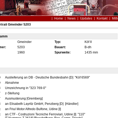
Home
News
Updates
Kontakt
Mith
trait Gmeinder 5203
tamm
Gmeinder
Typ:
Köf II
mer:
5203
Bauart:
B-dh
1960
Spurweite:
1435 mm
0
Auslieferung an DB - Deutsche Bundesbahn [D] "Köf 6569"
0
Abnahme
8
Umzeichnung in "323 769-0"
7
z-Stellung
7
Ausmusterung [Gremberg]
8
an Elisabeth Layritz GmbH, Penzberg [D] [Händler]
x
an Friul Motor Alfredo Bulfone, Udine [I]
x
an CTF - Costruzioni Tecniche Ferroviari, Udine [I] "110"