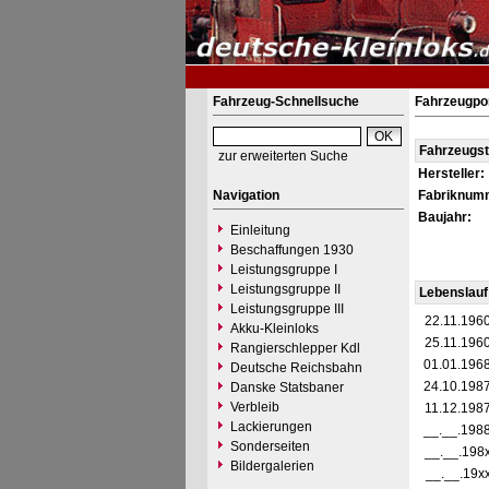
Fahrzeug-Schnellsuche
Fahrzeugpor
Fahrzeugs
zur erweiterten Suche
Hersteller:
Navigation
Fabriknum
Baujahr:
Einleitung
Beschaffungen 1930
Leistungsgruppe I
Leistungsgruppe II
Lebenslauf
Leistungsgruppe III
22.11.196
Akku-Kleinloks
25.11.196
Rangierschlepper Kdl
01.01.196
Deutsche Reichsbahn
24.10.198
Danske Statsbaner
Verbleib
11.12.198
Lackierungen
__.__.198
Sonderseiten
__.__.198
Bildergalerien
__.__.19x