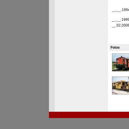
__.__.199
__.__.199
__.02.200
Fotos