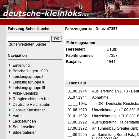
Fahrzeug-Schnellsuche
Fahrzeugportrait Deutz 47357
Fahrzeugstamm
zur erweiterten Suche
Hersteller:
Deutz
Navigation
Fabriknummer:
47357
Baujahr:
1944
Einleitung
Beschaffungen 1930
Leistungsgruppe I
Leistungsgruppe II
Lebenslauf
Leistungsgruppe III
01.06.1944
Auslieferung an DRB - Deu
Akku-Kleinloks
01.07.1944
Abnahme
Rangierschlepper Kdl
__.__.194x
=> DR - Deutsche Reichsba
Deutsche Reichsbahn
01.06.1970
Umzeichnung in "100 881-
Danske Statsbaner
Verbleib
01.01.1992
Umzeichnung in "310 881-
Lackierungen
17.06.1992
Ausmusterung [Halberstadt]
Sonderseiten
17.06.1992
an Tunnelbau Greuter GmbH
Bildergalerien
__.06.1995
an Sammlung Bernd Falz, 