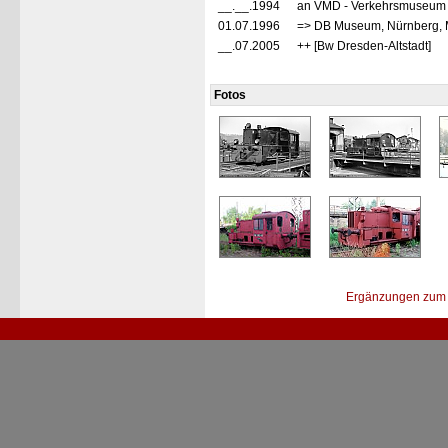
__.__.1994
an VMD - Verkehrsmuseum D
01.07.1996
=> DB Museum, Nürnberg, 
__.07.2005
++ [Bw Dresden-Altstadt]
Fotos
Ergänzungen zum 