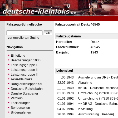
Fahrzeug-Schnellsuche
Fahrzeugportrait Deutz 46545
Fahrzeugstamm
zur erweiterten Suche
Hersteller:
Deutz
Navigation
Fabriknummer:
46545
Baujahr:
1943
Einleitung
Beschaffungen 1930
Leistungsgruppe I
Leistungsgruppe II
Lebenslauf
Leistungsgruppe III
__.06.1943
Auslieferung an DRB - Deu
Akku-Kleinloks
22.07.1943
Abnahme
Rangierschlepper Kdl
__.__.1949
=> DR - Deutsche Reichsba
Deutsche Reichsbahn
01.06.1970
Umzeichnung in "100 863-
Danske Statsbaner
Verbleib
01.01.1992
Umzeichnung in "310 863-
Lackierungen
01.01.1994
=> DB AG - Deutsche Bahn 
Sonderseiten
04.02.1994
z-Stellung
Bildergalerien
26.04.1994
Ausmusterung [Dresden]