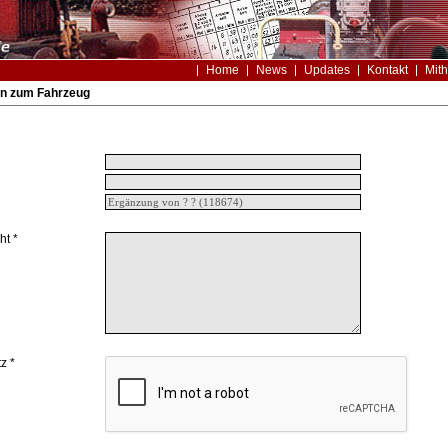
Home
News
Updates
Kontakt
Mith
n zum Fahrzeug
ht *
z *