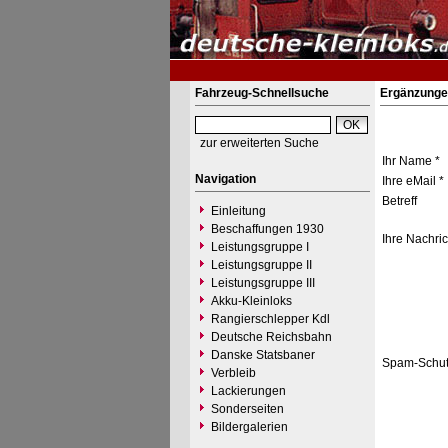
Fahrzeug-Schnellsuche
Ergänzunge
zur erweiterten Suche
Ihr Name *
Navigation
Ihre eMail *
Betreff
Einleitung
Beschaffungen 1930
Ihre Nachric
Leistungsgruppe I
Leistungsgruppe II
Leistungsgruppe III
Akku-Kleinloks
Rangierschlepper Kdl
Deutsche Reichsbahn
Danske Statsbaner
Spam-Schut
Verbleib
Lackierungen
Sonderseiten
Bildergalerien