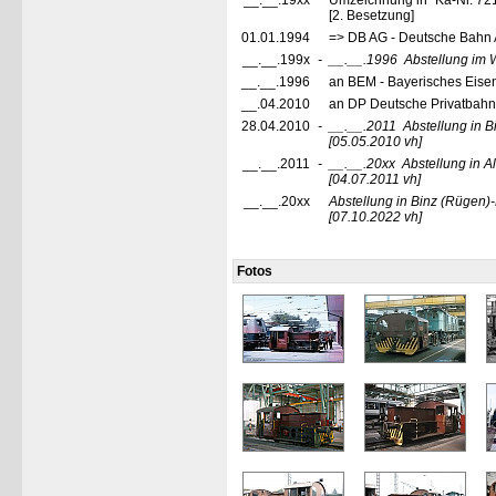
__.__.19xx
Umzeichnung in "Ka-Nr. 72
[2. Besetzung]
01.01.1994
=> DB AG - Deutsche Bahn 
__.__.199x
-
__.__.1996
Abstellung im
__.__.1996
an BEM - Bayerisches Eise
__.04.2010
an DP Deutsche Privatbah
28.04.2010
-
__.__.2011
Abstellung in 
[05.05.2010 vh]
__.__.2011
-
__.__.20xx
Abstellung in 
[04.07.2011 vh]
__.__.20xx
Abstellung in Binz (Rügen)
[07.10.2022 vh]
Fotos