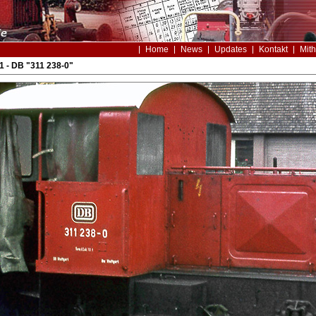
Home
News
Updates
Kontakt
Mith
1 - DB "311 238-0"