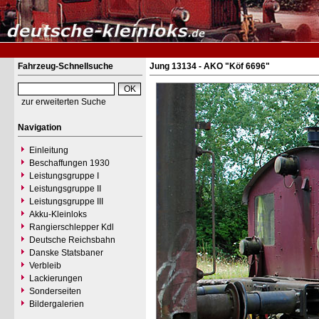
Fahrzeug-Schnellsuche
Jung 13134 - AKO "Köf 6696"
zur erweiterten Suche
Navigation
Einleitung
Beschaffungen 1930
Leistungsgruppe I
Leistungsgruppe II
Leistungsgruppe III
Akku-Kleinloks
Rangierschlepper Kdl
Deutsche Reichsbahn
Danske Statsbaner
Verbleib
Lackierungen
Sonderseiten
Bildergalerien