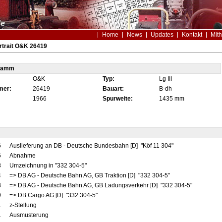
Home
News
Updates
Kontakt
Mith
rtrait O&K 26419
tamm
O&K
Typ:
Lg III
mer:
26419
Bauart:
B-dh
1966
Spurweite:
1435 mm
6
Auslieferung an DB - Deutsche Bundesbahn [D] "Köf 11 304"
6
Abnahme
8
Umzeichnung in "332 304-5"
4
=> DB AG - Deutsche Bahn AG, GB Traktion [D] "332 304-5"
8
=> DB AG - Deutsche Bahn AG, GB Ladungsverkehr [D] "332 304-5"
9
=> DB Cargo AG [D] "332 304-5"
1
z-Stellung
1
Ausmusterung