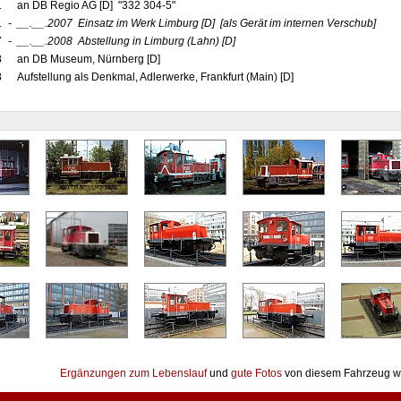
1
an DB Regio AG [D] "332 304-5"
1
-
__.__.2007
Einsatz im Werk Limburg
[D]
[als Gerät im internen Verschub]
7
-
__.__.2008
Abstellung in Limburg (Lahn)
[D]
8
an DB Museum, Nürnberg [D]
8
Aufstellung als Denkmal, Adlerwerke, Frankfurt (Main) [D]
Ergänzungen zum Lebenslauf
und
gute Fotos
von diesem Fahrzeug w