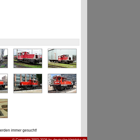
erden immer gesucht!
© Copyright 2002-2026 by deutsche-kleinloks.de