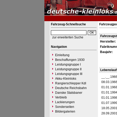
Fahrzeug-Schnellsuche
Fahrzeugpo
Fahrzeugs
zur erweiterten Suche
Hersteller:
Navigation
Fabriknum
Baujahr:
Einleitung
Beschaffungen 1930
Leistungsgruppe I
Leistungsgruppe II
Lebenslauf
Leistungsgruppe III
__.__.196
Akku-Kleinloks
08.03.196
Rangierschlepper Kdl
01.01.196
Deutsche Reichsbahn
01.01.199
Danske Statsbaner
Verbleib
01.01.199
Lackierungen
01.07.199
Sonderseiten
18.05.200
Bildergalerien
28.09.200