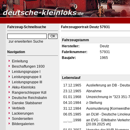
Fahrzeug-Schnellsuche
Fahrzeugportrait Deutz 57931
Fahrzeugstamm
zur erweiterten Suche
Hersteller:
Deutz
Navigation
Fabriknummer:
57931
Baujahr:
1965
Einleitung
Beschaffungen 1930
Leistungsgruppe I
Leistungsgruppe II
Lebenslauf
Leistungsgruppe III
17.12.1965
Auslieferung an DB - Deut
Akku-Kleinloks
23.12.1965
Abnahme
Rangierschlepper Kdl
01.01.1968
Umzeichnung in "323 351-
Deutsche Reichsbahn
04.10.1984
z-Stellung
Danske Statsbaner
Verbleib
31.12.1984
Ausmusterung [Kornwesthe
Lackierungen
06.05.1985
an DLW - Deutsche Linoleu
Sonderseiten
__.__.1998
an EVG - Eifelbahn Verkehr
Bildergalerien
[20.09.2025 vh]